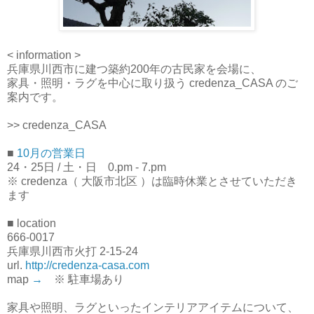
< information >
兵庫県川西市に建つ築約200年の古民家を会場に、
家具・照明・ラグを中心に取り扱う
credenza_CASA のご
案内です。
>> credenza_CASA
■
10月の営業日
24・25日 / 土・日 0.pm - 7.pm
※
credenza（ 大阪市北区 ）は臨時休業とさせていただき
ます
■ location
666-0017
兵庫県川西市火打 2-15-24
url.
http://credenza-casa.com
map
→
※ 駐車場あり
家具や照明、ラグといったインテリアアイテムについて、