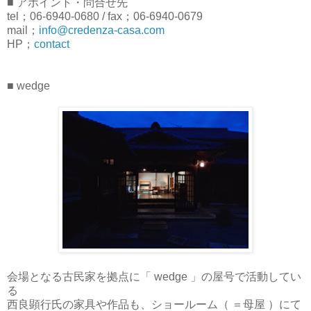
■ アポイント・問合せ先
tel；06-6940-0680 / fax；06-6940-0679
mail；
info@credenza-casa.com
HP；
contact
■ wedge
会場となる古民家を拠点に「 wedge 」の屋号で活動してい
る
西良顕行氏の家具や作品も、ショールーム（ ＝母屋 ）にて